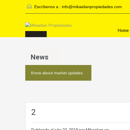
Escríbenos a :
info@mikaelianpropiedades.com
Home
Inmobiliaria
News
Know about market updates
2