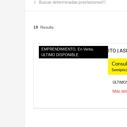
Buscar determinadas prestaciones
19
Results
EMPRENDIMIENTO, En Venta,
EMPRENDIMIENTO VILLA DEVOTO | AS
ULTIMO DISPONIBLE
Consul
Semipis
ÚLTIMO
Más det