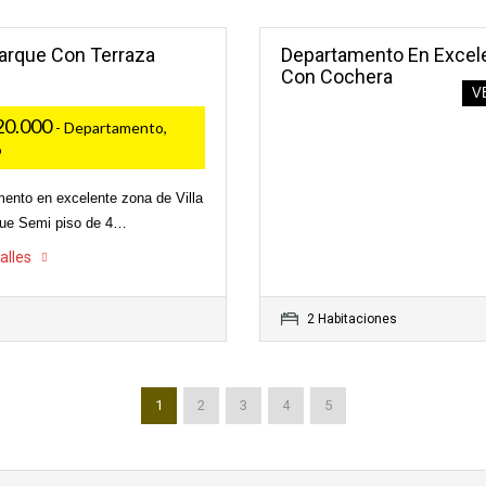
Parque Con Terraza
Departamento En Excele
Con Cochera
V
20.000
- Departamento,
o
ento en excelente zona de Villa
que Semi piso de 4…
alles
2 Habitaciones
1
2
3
4
5