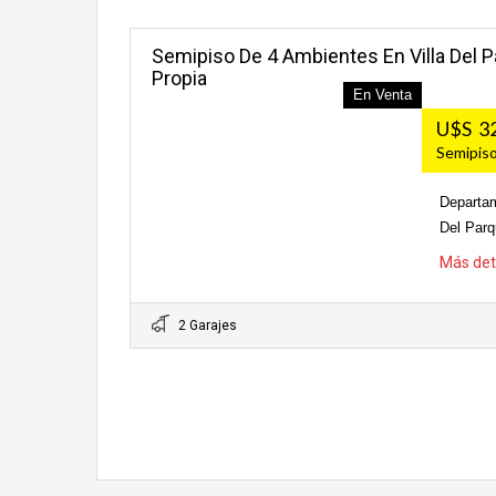
Semipiso De 4 Ambientes En Villa Del 
Propia
En Venta
U$S 3
Semipis
Departam
Del Par
Más det
2 Garajes