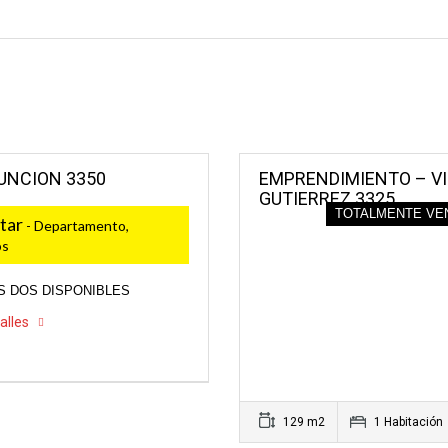
UNCION 3350
EMPRENDIMIENTO – VIL
GUTIERREZ 3325
TOTALMENTE VE
tar
- Departamento,
os
S DOS DISPONIBLES
alles
129 m2
1 Habitación